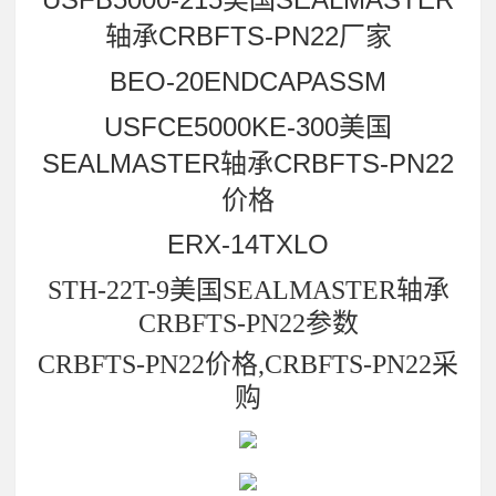
轴承CRBFTS-PN22厂家
BEO-20ENDCAPASSM
USFCE5000KE-300美国
SEALMASTER轴承CRBFTS-PN22
价格
ERX-14TXLO
STH-22T-9美国SEALMASTER轴承
CRBFTS-PN22参数
CRBFTS-PN22价格,CRBFTS-PN22采
购