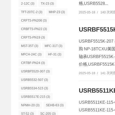
格,USRB5528...
2-12C
(3)
TX-23
(3)
TFT-20TC-2
(3)
MHP-23
(3)
2025-05-18
/
140 次浏
CRFTS-PN206
(3)
USRBF5515
CRBFTS-PN22
(3)
CRFTS-PN19
(3)
USRBF5515K-20
MST-35T
(3)
MFC-31T
(3)
购 NP-18TCXU美
MFCH-24C
(3)
HF-31
(3)
轴承USRBF5515K-
CRTBF-PN24
(3)
价格,USRBF5515K-2
USRBF5520-307
(3)
2025-05-18
/
141 次浏
USRB5532-507
(3)
USRB5534-515
(3)
USRB5511K
USRB5517E-215
(3)
USRB5511KE-11
NPMH-20
(3)
SEHB-63
(3)
USRB5511KE-11
ST-52
(3)
SC-205
(3)