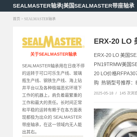
SEALMASTER轴承|美国SEALMASTER带座轴承
首页
>
SEALMASTER轴承
ERX-20 L
关于SEALMASTER轴承
ERX-20 LO 美国S
PN19TRMW美国SE
SEALMASTER轴承用在日夜不停
的运转于可口可乐生产线、玻璃
20 LO价格RFPA30
瓶生产线、钢铁生产线、海上钻
购 热销型号推荐：ERX
井平台以及各种极端恶劣环境下
2025-05-18
/
145 次浏
工作的机器上，肩负着最繁重的
工作和最大的责任。长时间正常
和平稳的运转有赖于在各方面表
现都极为出众的 SEALMASTER
带座轴承，在这一领域内无人能
出其右。