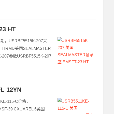
3 HT
交期，USRBF5515K-207采
0RTHRMD美国SEALMASTER
207参数USRBF5515K-207
L 12YN
1KE-115-C价格，
SF-39 CXUAREL 6美国